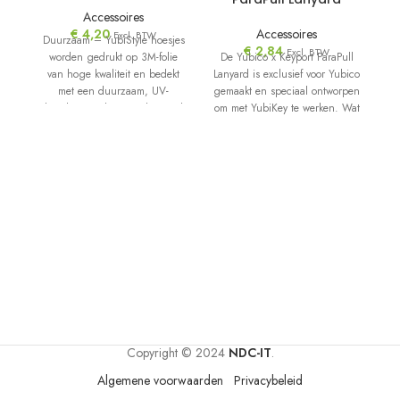
Accessoires
€
4,20
Accessoires
Excl. BTW
Duurzaam – YubiStyle hoesjes
€
2,84
Excl. BTW
worden gedrukt op 3M-folie
De Yubico x Keyport ParaPull
De
van hoge kwaliteit en bedekt
Lanyard is exclusief voor Yubico
met een duurzaam, UV-
gemaakt en speciaal ontworpen
beschermend, satijnglanzend
om met YubiKey te werken. Wat
g
laminaat. Onze
Copyright © 2024
NDC-IT
.
Algemene voorwaarden
Privacybeleid