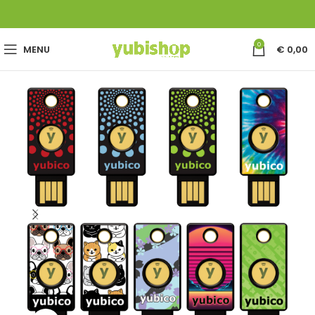
0
MENU
€
0,00