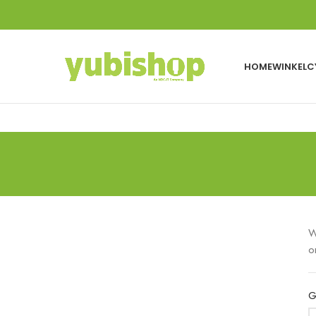
HOME
WINKEL
C
W
o
G