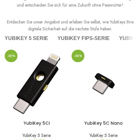
und entscheiden Sie sich für eine Zukunft ohne Passwörter!
Entdecken Sie unser Angebot und erleben Sie selbst, wie YubiKeys Ihre
digitale Sicherheit auf die nächste Stufe heben.
YUBIKEY 5 SERIE
YUBIKEY FIPS-SERIE
YUBIKEY
-25%
-25%
YubiKey 5Ci
YubiKey 5C Nano
YubiKey 5 Serie
YubiKey 5 Serie