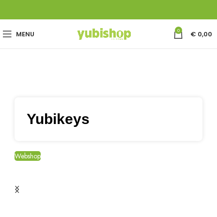
0
MENU
€
0,00
Yubikeys
Webshop