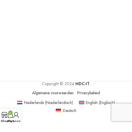
Copyright © 2024
NDC-IT
.
Algemene voorwaarden
Privacybeleid
Nederlands
(
Niederländisch
)
English
(
Englisch
)
Deutsch
0
Shop
Cart
My account